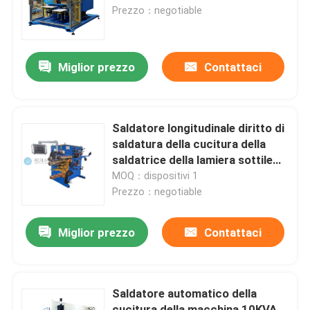
Prezzo：negotiable
Giro della fabbrica
Miglior prezzo
Contattaci
Controllo di qualità
Contattici
Saldatore longitudinale diritto di
saldatura della cucitura della
saldatrice della lamiera sottile
Richieda una citazione
della cucitura di 1000mm
MOQ：dispositivi 1
Prezzo：negotiable
Macchina della saldatura continua di resistenza
Miglior prezzo
Contattaci
Macchina diritta della saldatura continua
Saldatore automatico della
Macchina laterale della saldatura continua
cucitura della macchina 10KVA