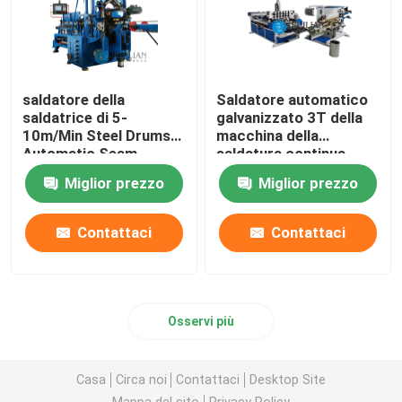
saldatore della
Saldatore automatico
saldatrice di 5-
galvanizzato 3T della
10m/Min Steel Drums
macchina della
Automatic Seam
saldatura continua
della lamiera di acciaio
Miglior prezzo
Miglior prezzo
Contattaci
Contattaci
Osservi più
Casa
Circa noi
Contattaci
Desktop Site
Mappa del sito
Privacy Policy