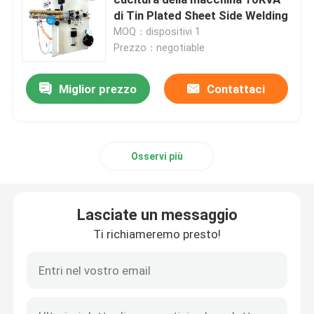
di Tin Plated Sheet Side Welding
MOQ：dispositivi 1
Macchina lunga della saldatura continua
Prezzo：negotiable
macchina automatica della saldatura continua
Miglior prezzo
Contattaci
attrezzatura della saldatura continua
Osservi più
Apparecchio per saldare su ordinazione
Lasciate un messaggio
Macchina della presa d'aria
Ti richiameremo presto!
Macchina fissa della saldatura a punti
Macchina della saldatura a punti di resistenza