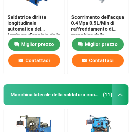
Saldatrice diritta
Scorrimento dell'acqua
longitudinale
0.4Mpa 8.5L/Min di
automatica del
raffreddamento di
tamburo d'acciaio della
macchina della
cucitura dei semi
saldatura longitudinale
Miglior prezzo
Miglior prezzo
Contattaci
Contattaci
Macchina laterale della saldatura continua
(11)