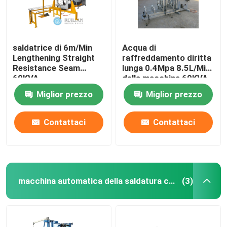
saldatrice di 6m/Min
Acqua di
Lengthening Straight
raffreddamento diritta
Resistance Seam
lunga 0.4Mpa 8.5L/Min
60KVA
della macchina 60KVA
della saldatura
Miglior prezzo
Miglior prezzo
continua di RUILIAN
Contattaci
Contattaci
macchina automatica della saldatura continua
(3)