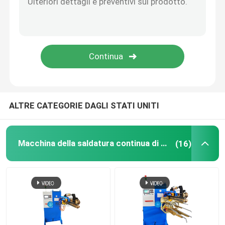
Saldatore a punti industriale
Macchina della saldatura a punti del dado
Laminatoio del piatto
ALTRE CATEGORIE DAGLI STATI UNITI
Attrezzatura speciale per l'altoparlante ceramico
Macchina della saldatura continua di resistenza
(16)
Attrezzature della verniciatura a spruzzo
laminatoio della condotta