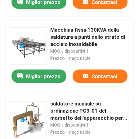
Miglior prezzo
Contattaci
Macchina fissa 130KVA della
saldatura a punti dello strato di
acciaio inossidabile
MOQ：dispositivi 1
Prezzo：negotiable
Miglior prezzo
Contattaci
saldatore manuale su
ordinazione PC3-01 del
morsetto dell'apparecchio per
saldare dello strato di acciaio
MOQ：dispositivi 1
inossidabile di 0.2-2.0mm
Prezzo：negotiable