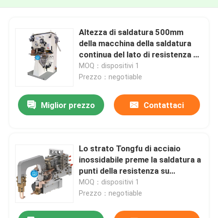
Altezza di saldatura 500mm
della macchina della saldatura
continua del lato di resistenza di
strato di acciaio inossidabile
MOQ：dispositivi 1
Prezzo：negotiable
Miglior prezzo
Contattaci
Lo strato Tongfu di acciaio
inossidabile preme la saldatura a
punti della resistenza su
ordinazione della saldatrice
MOQ：dispositivi 1
Prezzo：negotiable