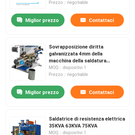
Prezzo：negotiable
Miglior prezzo
Contattaci
Sovrapposizione diritta
galvanizzata 4mm della
macchina della saldatura
continua della lamiera di acciaio
MOQ：dispositivi 1
Prezzo：negotiable
Miglior prezzo
Contattaci
Casa
Prodotti
Saldatrice di resistenza elettrica
35KVA 63KVA 75KVA
Circa noi
MOQ：dispositivi 1