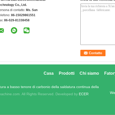
echnology Co., Ltd.
ersona di contatto:
Ms. Sun
elefono:
86-15029861551
ax:
86-029-81338458
Casa
Prodotti
Chi siamo
Fator
tura a basso tenore di carbonio della saldatura continua della
Wei
achine.com. All Rights Reserved. Developed by
ECER