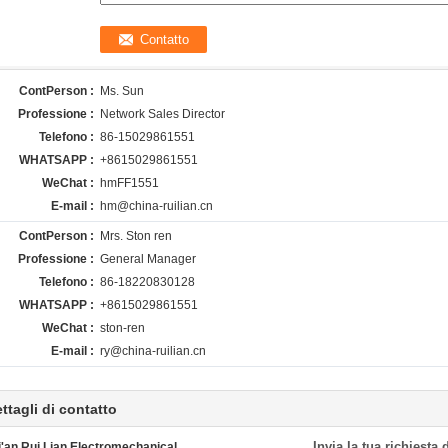
ContPerson :
Ms. Sun
Professione :
Network Sales Director
Telefono :
86-15029861551
WHATSAPP :
+8615029861551
WeChat :
hmFF1551
E-mail :
hm@china-ruilian.cn
ContPerson :
Mrs. Ston ren
Professione :
General Manager
Telefono :
86-18220830128
WHATSAPP :
+8615029861551
WeChat :
ston-ren
E-mail :
ry@china-ruilian.cn
ttagli di contatto
Invia la tua richiesta
i'an Rui Lian Electromechanical