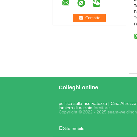
T
P
T
F
Colleghi online
politica sulla riservatezza
|
Cina Attrezza
lamiera di acciaio
fornitore.
Copyright © 2022 - 2025 seam-weldingm
Sito mobile