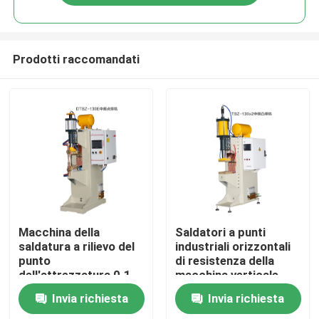
Prodotti raccomandati
Casa
Macchina della
Saldatori a punti
saldatura a rilievo del
industriali orizzontali
punto
di resistenza della
Chi siamo
dell'attrezzatura 0.1-
macchina verticale
10s della saldatura a
della saldatura a punti
Invia richiesta
Invia richiesta
punti di acciaio al
Contatti
carbonio