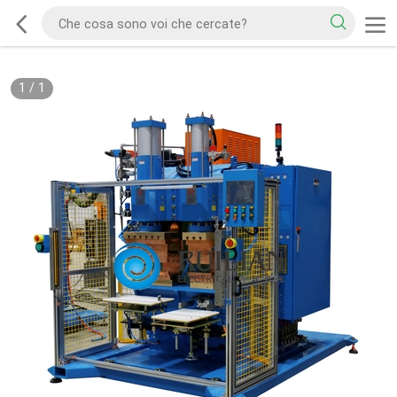
1
/
1