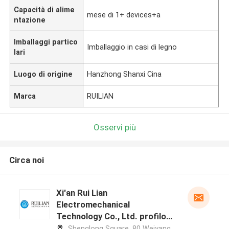
Capacità di alime
mese di 1+ devices+a
ntazione
Imballaggi partico
Imballaggio in casi di legno
lari
Luogo di origine
Hanzhong Shanxi Cina
Marca
RUILIAN
Osservi più
Circa noi
Xi'an Rui Lian
Electromechanical
Technology Co., Ltd. profilo
del produttore
Shenglong Square, 80 Weiyang