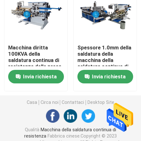
Apparecchio per saldare su ordinazione
Macchina della presa d'aria
Macchina diritta
Spessore 1.0mm della
100KVA della
saldatura della
Macchina fissa della saldatura a punti
saldatura continua di
macchina della
resistenza della presa
saldatura continua di
d'aria
resistenza del tubo di
Macchina della saldatura a punti di resistenza
Invia richiesta
Invia richiesta
ventilazione
Saldatore a punti industriale
Casa
Circa noi
Contattaci
Desktop Site
Macchina della saldatura a punti del dado
Qualità
Macchina della saldatura continua di
Laminatoio del piatto
resistenza
Fabbrica cinese.Copyright © 2023