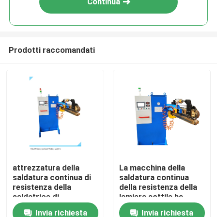
Continua
Prodotti raccomandati
Casa
attrezzatura della
La macchina della
saldatura continua di
saldatura continua
Chi siamo
resistenza della
della resistenza della
saldatrice di
lamiera sottile ha
resistenza di 1000mm
automatizzato il
Invia richiesta
Invia richiesta
Contatti
80KVA
saldatore 80KVA della