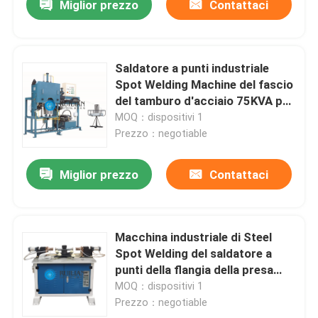
Miglior prezzo
Contattaci
Saldatore a punti industriale
Spot Welding Machine del fascio
del tamburo d'acciaio 75KVA per
acciaio inossidabile
MOQ：dispositivi 1
Prezzo：negotiable
Miglior prezzo
Contattaci
Macchina industriale di Steel
Spot Welding del saldatore a
punti della flangia della presa
d'aria
MOQ：dispositivi 1
Prezzo：negotiable