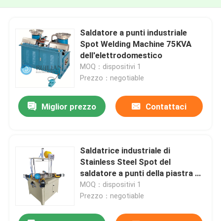
Saldatore a punti industriale
Spot Welding Machine 75KVA
dell'elettrodomestico
MOQ：dispositivi 1
Prezzo：negotiable
Miglior prezzo
Contattaci
Saldatrice industriale di
Stainless Steel Spot del
saldatore a punti della piastra di
riscaldamento 75KVA
MOQ：dispositivi 1
Prezzo：negotiable