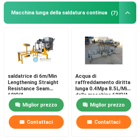
Macchina lunga della saldatura continua
(7)
saldatrice di 6m/Min
Acqua di
Lengthening Straight
raffreddamento diritta
Resistance Seam
lunga 0.4Mpa 8.5L/Min
60KVA
della macchina 60KVA
della saldatura
Miglior prezzo
Miglior prezzo
continua di RUILIAN
Contattaci
Contattaci