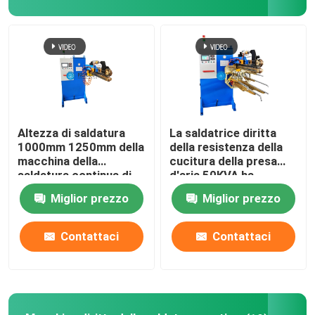
Prodotti
Macchina della saldatura continua di resistenza
Macchina diritta della saldatura continua
Altezza di saldatura
La saldatrice diritta
1000mm 1250mm della
della resistenza della
macchina della
cucitura della presa
Macchina laterale della saldatura continua
saldatura continua di
d'aria 50KVA ha
resistenza 50KVA
automatizzato il
Miglior prezzo
Miglior prezzo
saldatore della
resistenza
Macchina lunga della saldatura continua
Contattaci
Contattaci
macchina automatica della saldatura continua
attrezzatura della saldatura continua