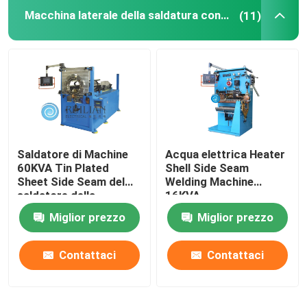
Macchina laterale della saldatura continua
(11)
Attrezzatura speciale per l'altoparlante ceramico
Attrezzature della verniciatura a spruzzo
laminatoio della condotta
Saldatore di Machine
Acqua elettrica Heater
60KVA Tin Plated
Shell Side Seam
Sheet Side Seam del
Welding Machine
saldatore della
16KVA
cucitura
Miglior prezzo
Miglior prezzo
Contattaci
Contattaci