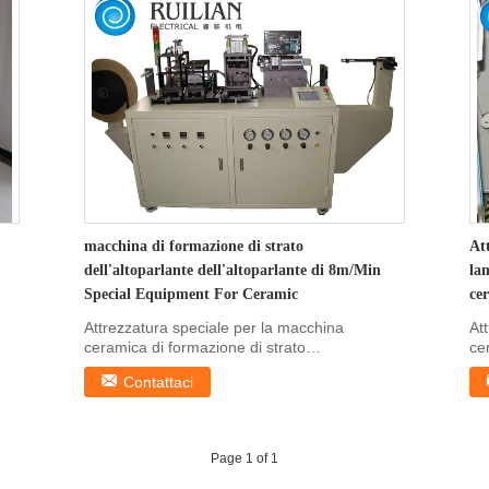
macchina di formazione di strato
Att
dell'altoparlante dell'altoparlante di 8m/Min
lam
Special Equipment For Ceramic
ce
Attrezzatura speciale per la macchina
At
ceramica di formazione di strato
ce
dell'altoparlante dell...
del
Contattaci
Page 1 of 1