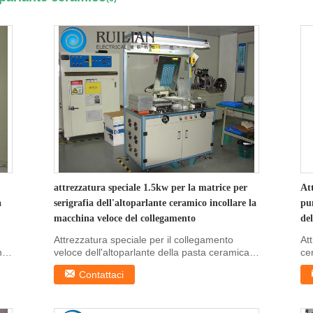
attrezzatura speciale 1.5kw per la matrice per
At
a
serigrafia dell'altoparlante ceramico incollare la
pu
macchina veloce del collegamento
del
Attrezzatura speciale per il collegamento
At
ne
veloce dell'altoparlante della pasta ceramica
ce
della ...
del
Contattaci