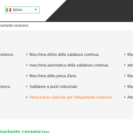
Italian
toparlante ceramico
sistenza
Macchina diritta della saldatura continua
Mac
a
macchina automatica della saldatura continua
att
Macchina della presa d'aria
Mac
stenza
Saldatore a punti industriale
Mac
Attrezzatura speciale per l'altoparlante ceramico
Att
toparlante ceramico
(6)