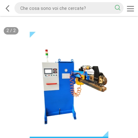
2
/
2