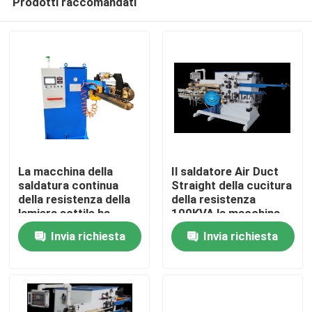
Prodotti raccomandati
La macchina della
Il saldatore Air Duct
saldatura continua
Straight della cucitura
della resistenza della
della resistenza
lamiera sottile ha
100KVA la macchina
Casa
automatizzato il
della saldatura
Invia richiesta
Invia richiesta
saldatore 80KVA della
continua
resistenza
Chi siamo
Contatti