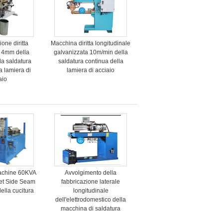
one diritta
Macchina diritta longitudinale
a 4mm della
galvanizzata 10m/min della
la saldatura
saldatura continua della
a lamiera di
lamiera di acciaio
aio
Machine 60KVA
Avvolgimento della
eet Side Seam
fabbricazione laterale
ella cucitura
longitudinale
dell'elettrodomestico della
macchina di saldatura
continua di 0.4mm