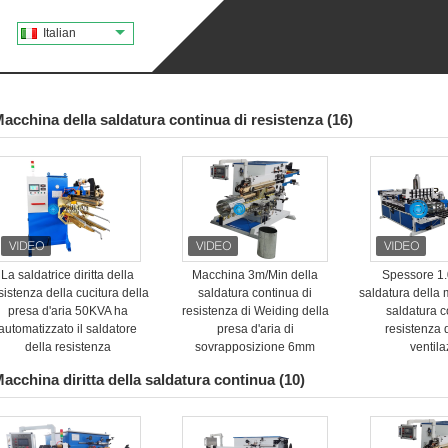
Italian
acchina della saldatura continua di resistenza
(16)
La saldatrice diritta della
Macchina 3m/Min della
Spessore 1
sistenza della cucitura della
saldatura continua di
saldatura della
presa d'aria 50KVA ha
resistenza di Weiding della
saldatura c
automatizzato il saldatore
presa d'aria di
resistenza 
della resistenza
sovrapposizione 6mm
ventil
acchina diritta della saldatura continua
(10)