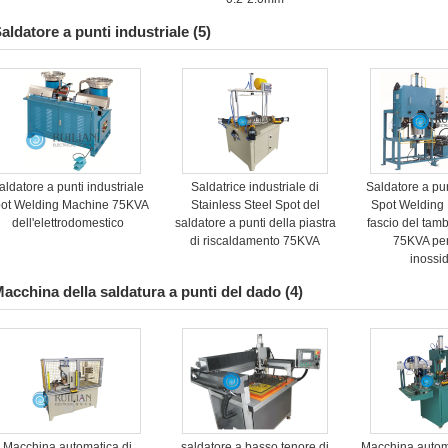
aldatore a punti industriale
(5)
aldatore a punti industriale
Saldatrice industriale di
Saldatore a pun
ot Welding Machine 75KVA
Stainless Steel Spot del
Spot Welding
dell'elettrodomestico
saldatore a punti della piastra
fascio del tam
di riscaldamento 75KVA
75KVA per
inossi
acchina della saldatura a punti del dado
(4)
Macchina automatica di
saldatore a basso tenore di
Macchina auto