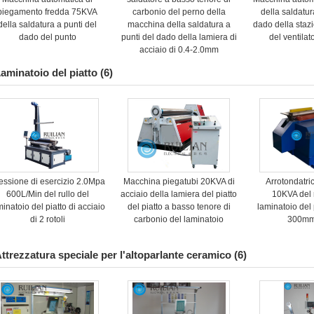
piegamento fredda 75KVA
carbonio del perno della
della saldatur
della saldatura a punti del
macchina della saldatura a
dado della staz
dado del punto
punti del dado della lamiera di
del ventila
acciaio di 0.4-2.0mm
aminatoio del piatto
(6)
essione di esercizio 2.0Mpa
Macchina piegatubi 20KVA di
Arrotondatric
600L/Min del rullo del
acciaio della lamiera del piatto
10KVA del 
minatoio del piatto di acciaio
del piatto a basso tenore di
laminatoio del
di 2 rotoli
carbonio del laminatoio
300mm
ttrezzatura speciale per l'altoparlante ceramico
(6)