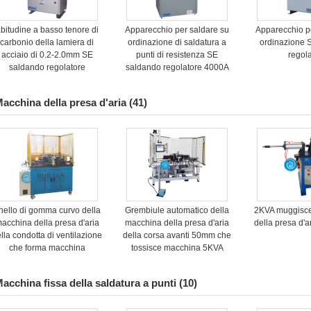
bitudine a basso tenore di
Apparecchio per saldare su
Apparecchio p
carbonio della lamiera di
ordinazione di saldatura a
ordinazione 
acciaio di 0.2-2.0mm SE
punti di resistenza SE
regol
saldando regolatore
saldando regolatore 4000A
acchina della presa d'aria
(41)
nello di gomma curvo della
Grembiule automatico della
2KVA muggisce
acchina della presa d'aria
macchina della presa d'aria
della presa d'a
lla condotta di ventilazione
della corsa avanti 50mm che
che forma macchina
tossisce macchina 5KVA
acchina fissa della saldatura a punti
(10)