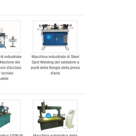
ti industriale
Macchina industriale di Steel
 Machine del
Spot Welding del saldatore a
buro d'acciaio
punti della flangia della presa
 acciaio
d'aria
dabile
matica 100KVA
Macchina automatica della