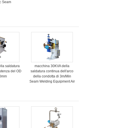
ic Seam
ella saldatura
macchina 30KVA della
istenza del OD
saldatura continua dell'arco
00mm
della condotta di 3m/Min
Seam Welding Equipment Air