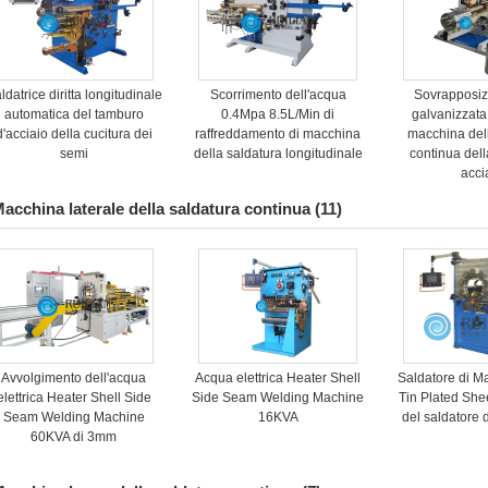
ldatrice diritta longitudinale
Scorrimento dell'acqua
Sovrapposizi
automatica del tamburo
0.4Mpa 8.5L/Min di
galvanizzat
d'acciaio della cucitura dei
raffreddamento di macchina
macchina del
semi
della saldatura longitudinale
continua dell
acci
acchina laterale della saldatura continua
(11)
Avvolgimento dell'acqua
Acqua elettrica Heater Shell
Saldatore di 
elettrica Heater Shell Side
Side Seam Welding Machine
Tin Plated Sh
Seam Welding Machine
16KVA
del saldatore d
60KVA di 3mm