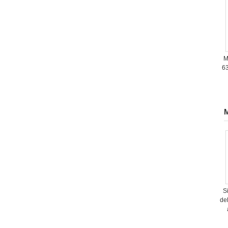
M
63
M
S
de