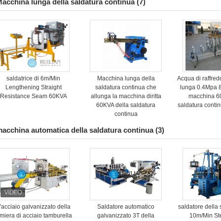
acchina lunga della saldatura continua
(7)
saldatrice di 6m/Min
Macchina lunga della
Acqua di raffred
Lengthening Straight
saldatura continua che
lunga 0.4Mpa 8
Resistance Seam 60KVA
allunga la macchina diritta
macchina 6
60KVA della saldatura
saldatura conti
continua
acchina automatica della saldatura continua
(3)
'acciaio galvanizzato della
Saldatore automatico
saldatore della s
amiera di acciaio tamburella
galvanizzato 3T della
10m/Min St