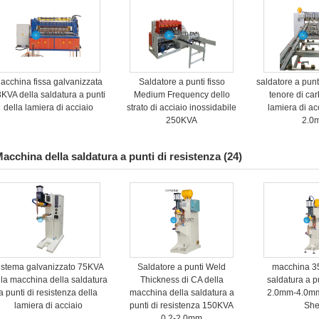
acchina fissa galvanizzata
Saldatore a punti fisso
saldatore a punt
KVA della saldatura a punti
Medium Frequency dello
tenore di ca
della lamiera di acciaio
strato di acciaio inossidabile
lamiera di acc
250KVA
2.0
acchina della saldatura a punti di resistenza
(24)
istema galvanizzato 75KVA
Saldatore a punti Weld
macchina 3
lla macchina della saldatura
Thickness di CA della
saldatura a pu
a punti di resistenza della
macchina della saldatura a
2.0mm-4.0mm
lamiera di acciaio
punti di resistenza 150KVA
She
0.2-2.0mm