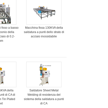
i fisso a basso
Macchina fissa 130KVA della
rbonio della
saldatura a punti dello strato di
iaio di 0.2-
acciaio inossidabile
mm
5KVA della
Saldatore Sheet Metal
nti di CA di
Welding di resistenza del
 Tin Plated
sistema della saldatura a punti
et
di CA