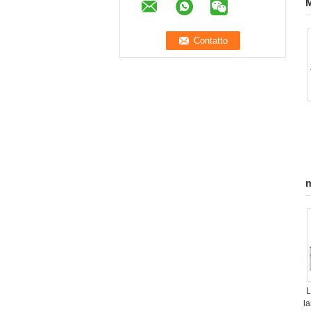
M
m
L
l