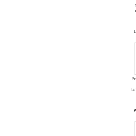
L
Pr
la
A