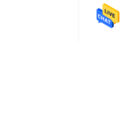
,
ngfu
Servo saldatore del morsetto
 direttamente a noi