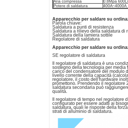
Aria compressa
0.8Mpa 600L
Potere di saldatura
400A~4000A
Apparecchio per saldare su ordin
Parola chiave:
Saldatura a punti di resistenza
Saldatura a rilievo della saldatura di 
Saldatura della lamiera sottile
Regolatore di saldatura
Apparecchio per saldare su ordina
SE regolatore di saldatura
Il regolatore di saldatura è una condi
sostegno della tecnologia per media fr
carico del condensatore del modulo del t
livello corrente della capacità (calc
regolatore, il costo dell'hardware inolt
promettono. Prendendo il regolatore 
saldatura secondaria può raggiungere 
qualità.
Il regolatore di tempo nel regolatore
configurato per essere adatti ai bisogni
saldatura, quali le risposte della fo
strati di alluminio di saldatura.