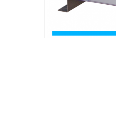
Prodotto Tag:
servo saldatrice della tenaglia
Dettagli di contatto