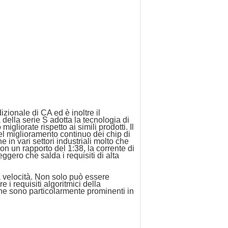
zionale di CA ed è inoltre il
 della serie S adotta la tecnologia di
igliorate rispetto ai simili prodotti. Il
el miglioramento continuo dei chip di
e in vari settori industriali molto che
on un rapporto del 1:38, la corrente di
ero che salda i requisiti di alta
a velocità. Non solo può essere
e i requisiti algoritmici della
che sono particolarmente prominenti in