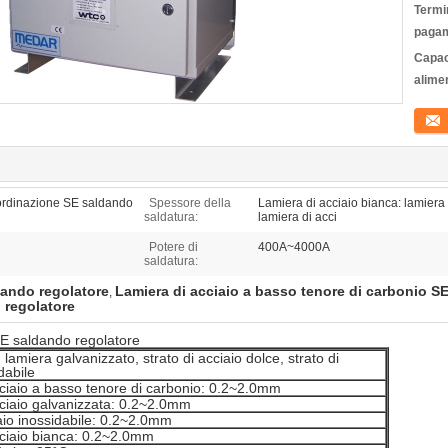
Termin
pagam
Capac
alime
Conta
ordinazione SE saldando
Spessore della
Lamiera di acciaio bianca: lamiera
saldatura:
lamiera di acci
Potere di
400A~4000A
saldatura:
dando regolatore
Lamiera di acciaio a basso tenore di carbonio S
,
 regolatore
SE saldando regolatore
 lamiera galvanizzato, strato di acciaio dolce, strato di
dabile
ciaio a basso tenore di carbonio: 0.2~2.0mm
ciaio galvanizzata: 0.2~2.0mm
iaio inossidabile: 0.2~2.0mm
cciaio bianca: 0.2~2.0mm