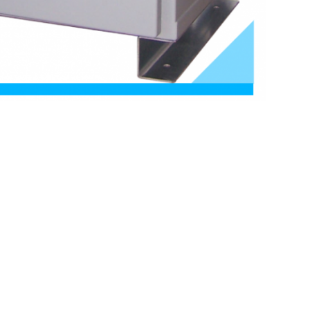
,
 del lamiera galvanizzato
Saldatore di saldatura su ordinazione del morsetto di To
Invia la tua richiesta