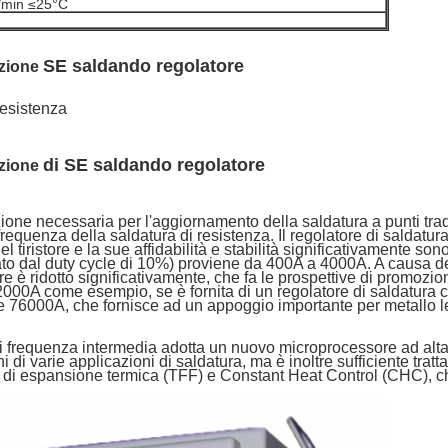
/min ≤25°C
SE saldando regolatore
azione
resistenza
di SE saldando regolatore
zione
zione necessaria per l'aggiornamento della saldatura a punti tradi
equenza della saldatura di resistenza. Il regolatore di saldatura
iristore e la sue affidabilità e stabilità significativamente sono m
olato dal duty cycle di 10%) proviene da 400A a 4000A. A causa d
re è ridotto significativamente, che fa le prospettive di promozion
2000A come esempio, se è fornita
di un regolatore di saldatura c
76000A, che fornisce ad un appoggio importante per metallo legg
 di frequenza intermedia adotta un nuovo microprocessore ad alt
 di varie applicazioni di saldatura, ma è inoltre sufficiente trattar
rza di espansione termica (TFF) e Constant Heat Control (CHC), 