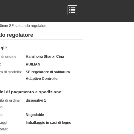
-2.0mm SE saldando regolatore
do regolatore
gli:
di origine:
Hanzhong Shanxi Cina
:
RUILIAN
o di modello:
SE regolatore di saldatura
Adaptive Controller
ini di pagamento e spedizione:
tà di ordine
dispositivi 1
o:
o:
Negotiable
laggi
Imballaggio in casi di legno
olari: