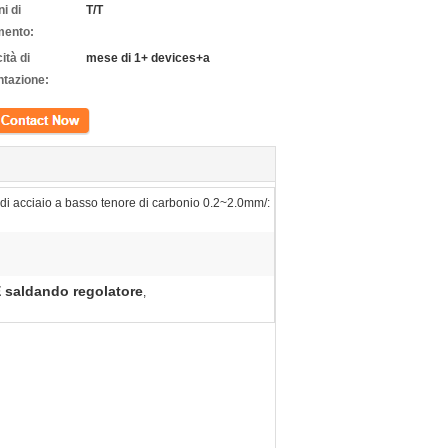
i di
T/T
ento:
ità di
mese di 1+ devices+a
ntazione:
tto
 di acciaio a basso tenore di carbonio 0.2~2.0mm/:
E saldando regolatore
,