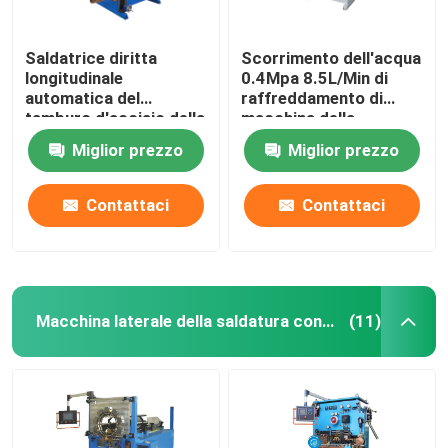
Saldatrice diritta
Scorrimento dell'acqua
longitudinale
0.4Mpa 8.5L/Min di
automatica del
raffreddamento di
tamburo d'acciaio della
macchina della
cucitura dei semi
saldatura longitudinale
Miglior prezzo
Miglior prezzo
Contattaci
Contattaci
Macchina laterale della saldatura continua
(11)