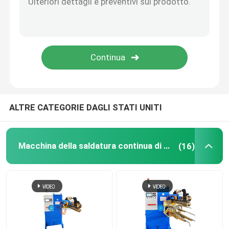
Saldatore a punti industriale
Macchina della saldatura a punti del dado
Laminatoio del piatto
ALTRE CATEGORIE DAGLI STATI UNITI
Attrezzatura speciale per l'altoparlante ceramico
Macchina della saldatura continua di resistenza
(16)
Attrezzature della verniciatura a spruzzo
laminatoio della condotta