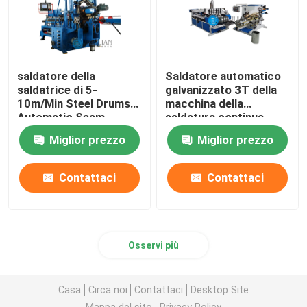
saldatore della
Saldatore automatico
saldatrice di 5-
galvanizzato 3T della
10m/Min Steel Drums
macchina della
Automatic Seam
saldatura continua
della lamiera di acciaio
Miglior prezzo
Miglior prezzo
Contattaci
Contattaci
Osservi più
Casa
Circa noi
Contattaci
Desktop Site
Mappa del sito
Privacy Policy