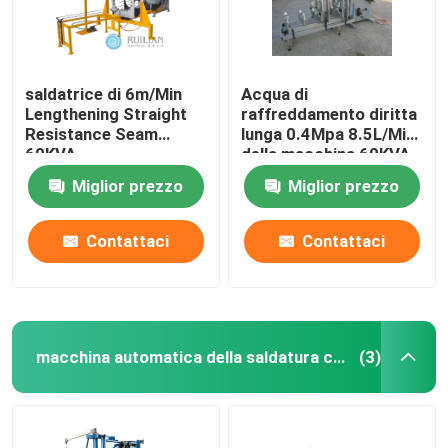
saldatrice di 6m/Min
Acqua di
Lengthening Straight
raffreddamento diritta
Resistance Seam
lunga 0.4Mpa 8.5L/Min
60KVA
della macchina 60KVA
della saldatura
Miglior prezzo
Miglior prezzo
continua di RUILIAN
Contattaci
Contattaci
macchina automatica della saldatura continua
(3)