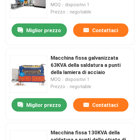
MOQ：dispositivi 1
Prezzo：negotiable
Giro della fabbrica
Miglior prezzo
Contattaci
Controllo di qualità
Contattici
Macchina fissa galvanizzata
63KVA della saldatura a punti
della lamiera di acciaio
Richieda una citazione
MOQ：dispositivi 1
Prezzo：negotiable
Macchina della saldatura continua di resistenza
Miglior prezzo
Contattaci
Macchina diritta della saldatura continua
Macchina fissa 130KVA della
Macchina laterale della saldatura continua
saldatura a punti dello strato di