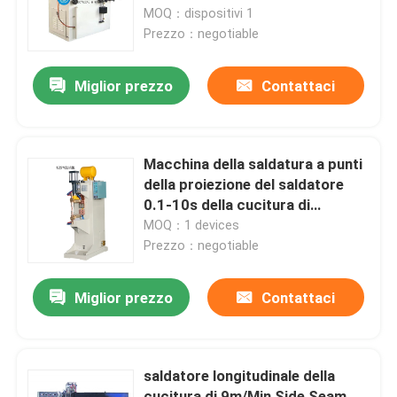
MOQ：dispositivi 1
Prezzo：negotiable
Giro della fabbrica
Miglior prezzo
Contattaci
Controllo di qualità
Contattici
Macchina della saldatura a punti
della proiezione del saldatore
0.1-10s della cucitura di
Richieda una citazione
resistenza di alta precisione
MOQ：1 devices
Prezzo：negotiable
Macchina della saldatura continua di resistenza
Miglior prezzo
Contattaci
Macchina diritta della saldatura continua
saldatore longitudinale della
Macchina laterale della saldatura continua
cucitura di 9m/Min Side Seam