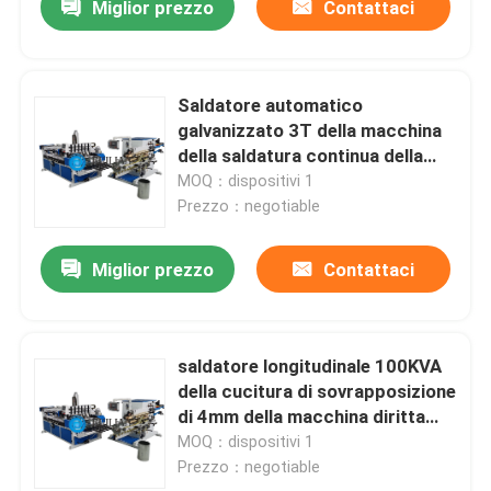
Miglior prezzo
Contattaci
Saldatore automatico
galvanizzato 3T della macchina
della saldatura continua della
lamiera di acciaio
MOQ：dispositivi 1
Prezzo：negotiable
Miglior prezzo
Contattaci
saldatore longitudinale 100KVA
della cucitura di sovrapposizione
di 4mm della macchina diritta
della saldatura continua
MOQ：dispositivi 1
Prezzo：negotiable