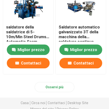
saldatore della
Saldatore automatico
saldatrice di 5-
galvanizzato 3T della
10m/Min Steel Drums
macchina della
Automatic Seam
saldatura continua
della lamiera di acciaio
Miglior prezzo
Miglior prezzo
Contattaci
Contattaci
Osservi più
Casa
Circa noi
Contattaci
Desktop Site
Mappa del sito
Privacy Policy