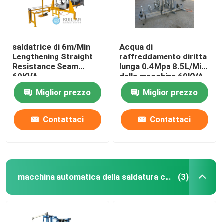
saldatrice di 6m/Min
Acqua di
Lengthening Straight
raffreddamento diritta
Resistance Seam
lunga 0.4Mpa 8.5L/Min
60KVA
della macchina 60KVA
della saldatura
Miglior prezzo
Miglior prezzo
continua di RUILIAN
Contattaci
Contattaci
macchina automatica della saldatura continua
(3)