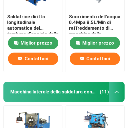
Saldatrice diritta
Scorrimento dell'acqua
longitudinale
0.4Mpa 8.5L/Min di
automatica del
raffreddamento di
tamburo d'acciaio della
macchina della
cucitura dei semi
saldatura longitudinale
Miglior prezzo
Miglior prezzo
Contattaci
Contattaci
Macchina laterale della saldatura continua
(11)