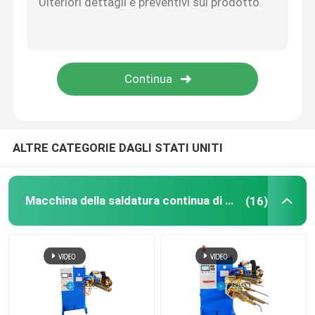
Saldatore a punti industriale
Macchina della saldatura a punti del dado
Laminatoio del piatto
ALTRE CATEGORIE DAGLI STATI UNITI
Attrezzatura speciale per l'altoparlante ceramico
Macchina della saldatura continua di resistenza
(16)
Attrezzature della verniciatura a spruzzo
laminatoio della condotta