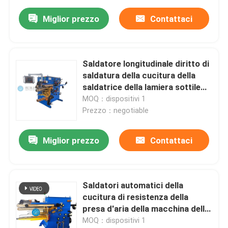
Miglior prezzo
Contattaci
Saldatore longitudinale diritto di
saldatura della cucitura della
saldatrice della lamiera sottile
della cucitura di 1000mm
MOQ：dispositivi 1
Prezzo：negotiable
Miglior prezzo
Contattaci
Saldatori automatici della
cucitura di resistenza della
presa d'aria della macchina della
saldatura continua 50KVA
MOQ：dispositivi 1