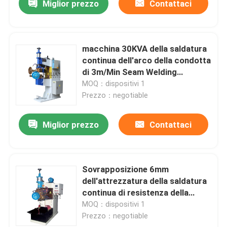
Miglior prezzo
Contattaci
macchina 30KVA della saldatura
continua dell'arco della condotta
di 3m/Min Seam Welding
Equipment Air
MOQ：dispositivi 1
Prezzo：negotiable
Miglior prezzo
Contattaci
Sovrapposizione 6mm
dell'attrezzatura della saldatura
continua di resistenza della
cucitura dell'arco della presa
MOQ：dispositivi 1
d'aria
Prezzo：negotiable