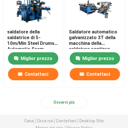
saldatore della
Saldatore automatico
saldatrice di 5-
galvanizzato 3T della
10m/Min Steel Drums
macchina della
Automatic Seam
saldatura continua
della lamiera di acciaio
Miglior prezzo
Miglior prezzo
Contattaci
Contattaci
Osservi più
Casa
Circa noi
Contattaci
Desktop Site
Mappa del sito
Privacy Policy