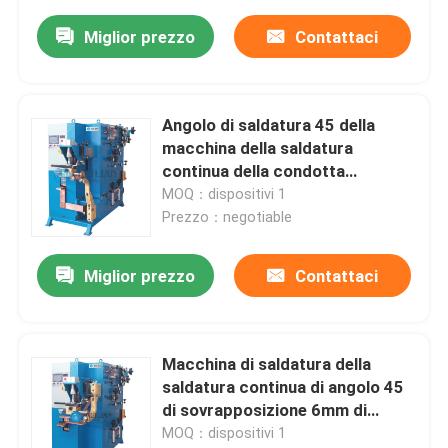
Miglior prezzo
Contattaci
Angolo di saldatura 45 della
macchina della saldatura
continua della condotta
dell'attrezzatura della saldatura
MOQ：dispositivi 1
continua 50KVA 90 15 60
Prezzo：negotiable
Miglior prezzo
Contattaci
Macchina di saldatura della
saldatura continua di angolo 45
di sovrapposizione 6mm di
resistenza 50KVA
MOQ：dispositivi 1