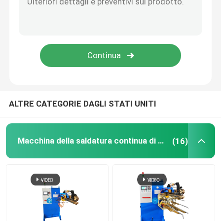
Saldatore a punti industriale
Macchina della saldatura a punti del dado
Laminatoio del piatto
ALTRE CATEGORIE DAGLI STATI UNITI
Attrezzatura speciale per l'altoparlante ceramico
Macchina della saldatura continua di resistenza
(16)
Attrezzature della verniciatura a spruzzo
laminatoio della condotta