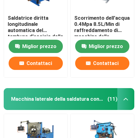
Saldatrice diritta
Scorrimento dell'acqua
longitudinale
0.4Mpa 8.5L/Min di
automatica del
raffreddamento di
tamburo d'acciaio della
macchina della
cucitura dei semi
saldatura longitudinale
Miglior prezzo
Miglior prezzo
Contattaci
Contattaci
Macchina laterale della saldatura continua
(11)