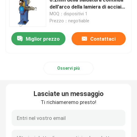
dell'arco della lamiera di acciaio
di resistenza
MOQ：dispositivi 1
Macchina lunga della saldatura continua
Prezzo：negotiable
macchina automatica della saldatura continua
Miglior prezzo
Contattaci
attrezzatura della saldatura continua
Osservi più
Apparecchio per saldare su ordinazione
Lasciate un messaggio
Macchina della presa d'aria
Ti richiameremo presto!
Macchina fissa della saldatura a punti
Macchina della saldatura a punti di resistenza