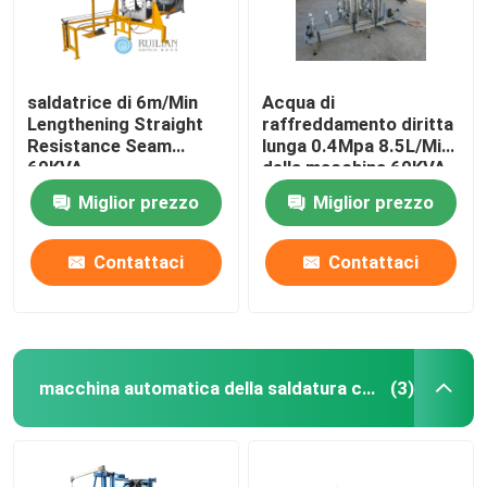
saldatrice di 6m/Min
Acqua di
Lengthening Straight
raffreddamento diritta
Resistance Seam
lunga 0.4Mpa 8.5L/Min
60KVA
della macchina 60KVA
della saldatura
Miglior prezzo
Miglior prezzo
continua di RUILIAN
Contattaci
Contattaci
macchina automatica della saldatura continua
(3)