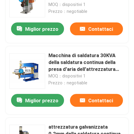
della presa d'aria della lamiera di
MOQ：dispositivi 1
acciaio
Prezzo：negotiable
Giro della fabbrica
Miglior prezzo
Contattaci
Controllo di qualità
Contattici
Macchina di saldatura 30KVA
della saldatura continua della
presa d'aria dell'attrezzatura
Richieda una citazione
della saldatura continua del OD
MOQ：dispositivi 1
300mm
Prezzo：negotiable
Macchina della saldatura continua di resistenza
Miglior prezzo
Contattaci
Macchina diritta della saldatura continua
attrezzatura galvanizzata
Macchina laterale della saldatura continua
0.2mm della saldatura continua