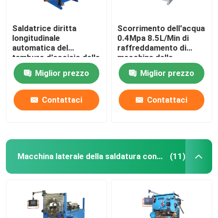
Saldatrice diritta
Scorrimento dell'acqua
longitudinale
0.4Mpa 8.5L/Min di
automatica del
raffreddamento di
tamburo d'acciaio della
macchina della
cucitura dei semi
saldatura longitudinale
Miglior prezzo
Miglior prezzo
Contattaci
Contattaci
Macchina laterale della saldatura continua
(11)