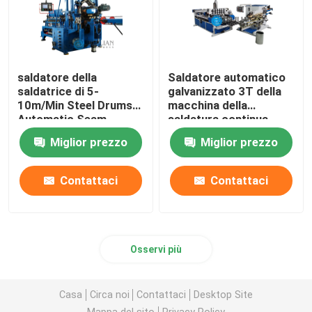
saldatore della
Saldatore automatico
saldatrice di 5-
galvanizzato 3T della
10m/Min Steel Drums
macchina della
Automatic Seam
saldatura continua
della lamiera di acciaio
Miglior prezzo
Miglior prezzo
Contattaci
Contattaci
Osservi più
Casa
Circa noi
Contattaci
Desktop Site
Mappa del sito
Privacy Policy