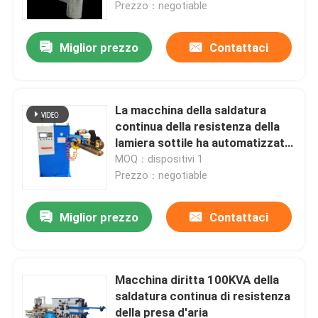
Prezzo：negotiable
Miglior prezzo
Contattaci
La macchina della saldatura
continua della resistenza della
lamiera sottile ha automatizzato
il saldatore 80KVA della
MOQ：dispositivi 1
resistenza
Prezzo：negotiable
Miglior prezzo
Contattaci
Casa
Prodotti
Macchina diritta 100KVA della
saldatura continua di resistenza
della presa d'aria
Circa noi