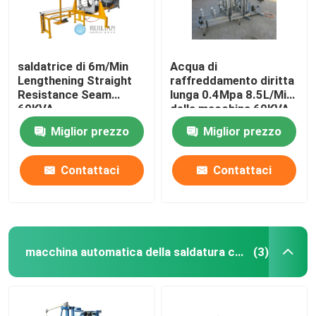
saldatrice di 6m/Min
Acqua di
Lengthening Straight
raffreddamento diritta
Resistance Seam
lunga 0.4Mpa 8.5L/Min
60KVA
della macchina 60KVA
della saldatura
Miglior prezzo
Miglior prezzo
continua di RUILIAN
Contattaci
Contattaci
macchina automatica della saldatura continua
(3)