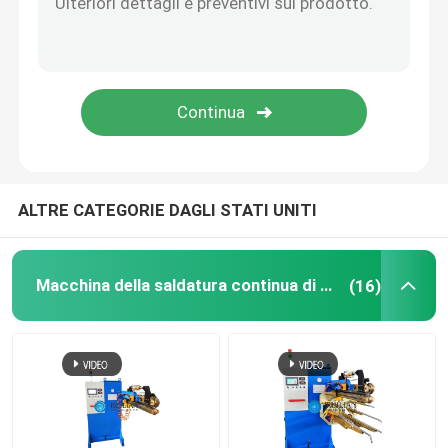
Saldatore a punti industriale
Macchina della saldatura a punti del dado
Laminatoio del piatto
ALTRE CATEGORIE DAGLI STATI UNITI
Attrezzatura speciale per l'altoparlante ceramico
Macchina della saldatura continua di resistenza
(16)
Attrezzature della verniciatura a spruzzo
laminatoio della condotta