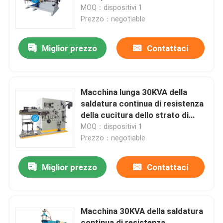
MOQ：dispositivi 1
Prezzo：negotiable
Giro della fabbrica
Miglior prezzo
Contattaci
Controllo di qualità
Contattici
Macchina lunga 30KVA della
saldatura continua di resistenza
della cucitura dello strato di
Richieda una citazione
acciaio inossidabile FN-30
MOQ：dispositivi 1
Prezzo：negotiable
Macchina della saldatura continua di resistenza
Miglior prezzo
Contattaci
Macchina diritta della saldatura continua
Macchina 30KVA della saldatura
Macchina laterale della saldatura continua
continua di resistenza