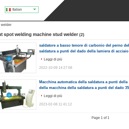
Italian
d welder
t spot welding machine stud welder
(2)
saldatore a basso tenore di carbonio del perno de
saldatura a punti del dado della lamiera di acciai
Leggi di più
2022-10-09 14:27:08
Macchina automatica della saldatura a punti della 
della macchina della saldatura a punti del dado 
Leggi di più
2023-02-08 11:41:12
Page 1 of 1