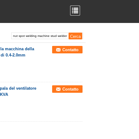
lla macchina della
Contatto
o di 0.4-2.0mm
pala del ventilatore
Contatto
35KVA