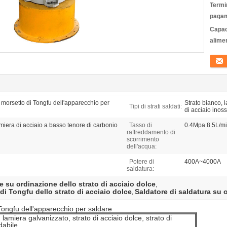
Termin
pagam
Capac
alime
Conta
 morsetto di Tongfu dell'apparecchio per
Strato bianco, l
Tipi di strati saldati:
di acciaio inos
miera di acciaio a basso tenore di carbonio
Tasso di
0.4Mpa 8.5L/m
raffreddamento di
scorrimento
dell'acqua:
Potere di
400A~4000A
saldatura:
 su ordinazione dello strato di acciaio dolce
,
di Tongfu dello strato di acciaio dolce
Saldatore di saldatura su 
,
Tongfu dell'apparecchio per saldare
 lamiera galvanizzato, strato di acciaio dolce, strato di
dabile