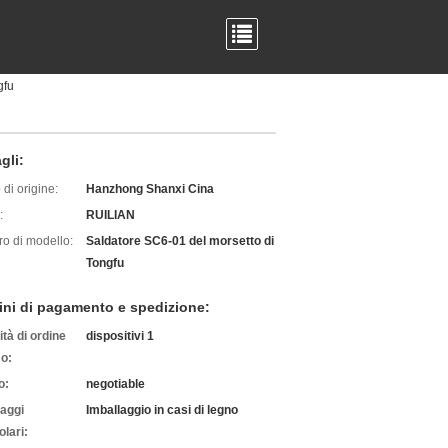
gfu
gli:
di origine:
Hanzhong Shanxi Cina
:
RUILIAN
o di modello:
Saldatore SC6-01 del morsetto di
Tongfu
ini di pagamento e spedizione:
tà di ordine
dispositivi 1
o:
o:
negotiable
laggi
Imballaggio in casi di legno
olari: