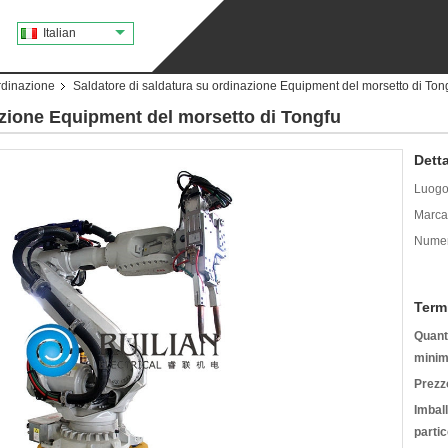
Italian
rdinazione
Saldatore di saldatura su ordinazione Equipment del morsetto di Ton
azione Equipment del morsetto di Tongfu
Detta
Luogo 
Marca
Numer
Term
Quanti
minim
Prezz
Imbal
partic