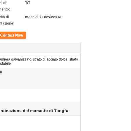
i di
T/T
ento:
ità di
mese di 1+ devices+a
ntazione:
tto
amiera galvanizzato, strato di acciaio dolce, strato
sidabile
in
ordinazione del morsetto di Tongfu