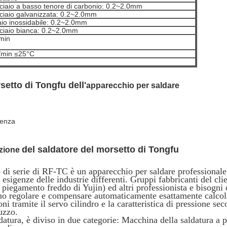
ciaio a basso tenore di carbonio: 0.2~2.0mm
ciaio galvanizzata: 0.2~2.0mm
iaio inossidabile: 0.2~2.0mm
cciaio bianca: 0.2~2.0mm
min
/min ≤25°C
setto di Tongfu dell'
apparecchio per saldare
tenza
del saldatore del morsetto di Tongfu
azione
vo di serie di RF-TC è un apparecchio per saldare professionale
 esigenze delle industrie differenti. Gruppi fabbricanti del cli
 piegamento freddo di Yujin) ed altri professionista e bisogni 
ono regolare e compensare automaticamente esattamente calcola
ni tramite il servo cilindro e la caratteristica di pressione se
uzzo.
datura, è diviso in due categorie: Macchina della saldatura a 