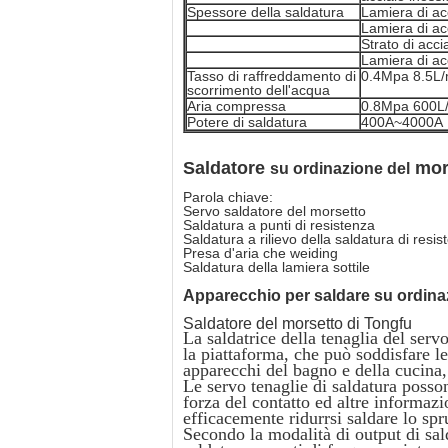
Spessore della saldatura
Lamiera di ac
Lamiera di ac
Strato di acc
Lamiera di a
Tasso di raffreddamento di
0.4Mpa 8.5L/
scorrimento dell'acqua
Aria compressa
0.8Mpa 600L
Potere di saldatura
400A~4000A
Saldatore
mor
su ordinazione del
Parola chiave:
Servo saldatore del morsetto
Saldatura a punti di resistenza
Saldatura a rilievo della saldatura di resis
Presa d'aria che weiding
Saldatura della lamiera sottile
Apparecchio per saldare su ordin
Saldatore del morsetto di Tongfu
La saldatrice della tenaglia del ser
la piattaforma, che può soddisfare le
apparecchi del bagno e della cucina,
Le servo tenaglie di saldatura poss
forza del contatto ed altre informazio
efficacemente ridurrsi saldare lo spr
Secondo la modalità di output di sal