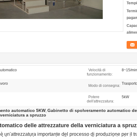
Tempi
Termin
pagam
Capac
alime
Conta
automatico
Velocità di
8~15/mi
funzionamento:
avoro
Trasport
Modo di consegna:
Potere
5kW
dell'attrezzatura:
mento automatico 5KW
Gabinetto di spolveramento automatico del
,
verniciatura a spruzzo
omatico delle attrezzature della verniciatura a spru
 è un'attrezzatura importante del processo di produzione per il 