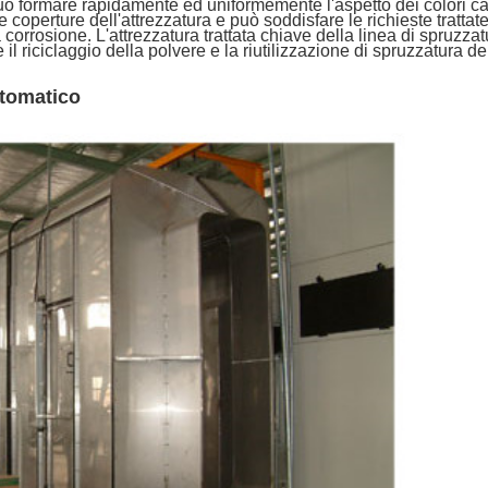
. Può formare rapidamente ed uniformemente l'aspetto dei colori c
 coperture dell'attrezzatura e può soddisfare le richieste trattate d
 corrosione. L'attrezzatura trattata chiave della linea di spruzza
 il riciclaggio della polvere e la riutilizzazione di spruzzatura d
utomatico