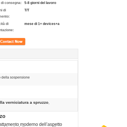
 di consegna:
5-8 giorni del lavoro
i di
T/T
ento:
ità di
mese di 1+ devices+a
ntazione:
tto
n
o della sospensione
la verniciatura a spruzzo
,
zzo
trattamento moderno dell'aspetto