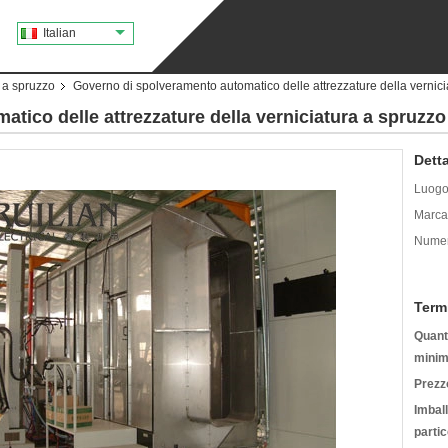
Italian
a a spruzzo
Governo di spolveramento automatico delle attrezzature della vernici
tico delle attrezzature della verniciatura a spruzzo
Detta
Luogo 
Marca
Numer
Term
Quanti
minim
Prezz
Imbal
partic