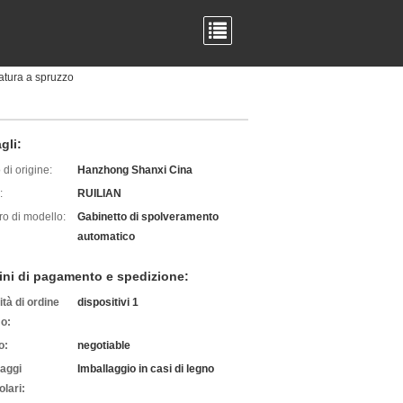
atura a spruzzo
gli:
di origine:
Hanzhong Shanxi Cina
:
RUILIAN
o di modello:
Gabinetto di spolveramento
automatico
ini di pagamento e spedizione:
tà di ordine
dispositivi 1
o:
o:
negotiable
laggi
Imballaggio in casi di legno
olari: