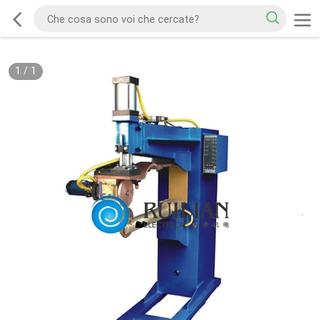
1
/
1