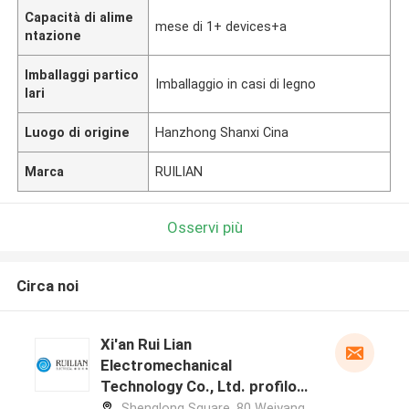
Capacità di alime
mese di 1+ devices+a
ntazione
Imballaggi partico
Imballaggio in casi di legno
lari
Luogo di origine
Hanzhong Shanxi Cina
Marca
RUILIAN
Osservi più
Circa noi
Xi'an Rui Lian
Electromechanical
Technology Co., Ltd. profilo
del produttore
Shenglong Square, 80 Weiyang