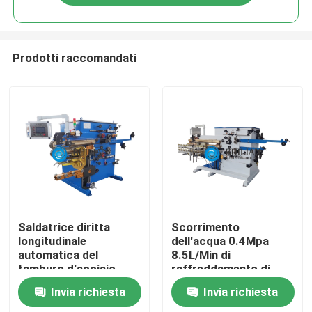
Prodotti raccomandati
Casa
Saldatrice diritta
Scorrimento
longitudinale
dell'acqua 0.4Mpa
automatica del
8.5L/Min di
Chi siamo
tamburo d'acciaio
raffreddamento di
della cucitura dei semi
macchina della
Invia richiesta
Invia richiesta
saldatura longitudinale
Contatti