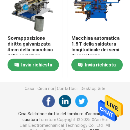
Apparecchio per saldare su ordinazione
Macchina della presa d'aria
Sovrapposizione
Macchina automatica
diritta galvanizzata
1.5T della saldatura
4mm della macchina
longitudinale dei semi
Macchina fissa della saldatura a punti
della saldatura
di resistenza
continua della lamiera
Invia richiesta
Invia richiesta
di acciaio
Macchina della saldatura a punti di resistenza
Saldatore a punti industriale
Casa
Circa noi
Contattaci
Desktop Site
Macchina della saldatura a punti del dado
Cina Saldatrice diritta del tamburo d'acciaio della
cucitura
fornitore.Copyright © 2025 Xi'an Rui
Laminatoio del piatto
Lian Electromechanical Technology Co., Ltd.. All