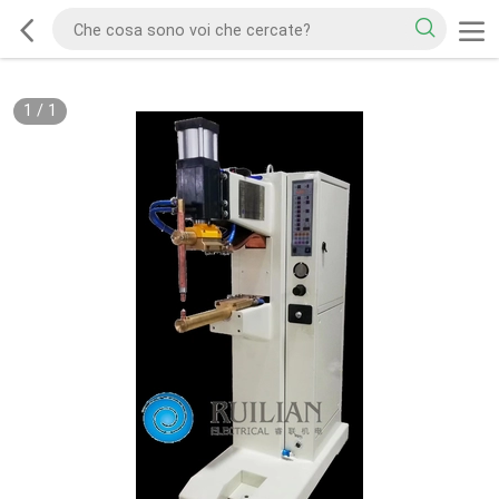
1
/
1