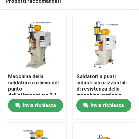
Prodotti raccomandati
Macchina della
Saldatori a punti
saldatura a rilievo del
industriali orizzontali
punto
di resistenza della
dell'attrezzatura 0.1-
macchina verticale
Casa
10s della saldatura a
della saldatura a punti
Invia richiesta
Invia richiesta
punti di acciaio al
carbonio
Chi siamo
Contatti