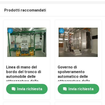
Prodotti raccomandati
Linea di mano del
Governo di
bordo del tronco di
spolveramento
Casa
automobile delle
automatico delle
attrezzature della
attrezzature della
verniciatura a spruzzo
verniciatura a spruzzo
Invia richiesta
Invia richiesta
Prodotti
Circa noi