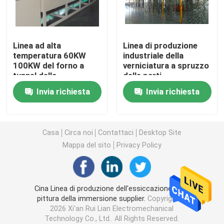
Macchina lunga della saldatura continua
Linea ad alta
Linea di produzione
temperatura 60KW
industriale della
macchina automatica della saldatura continua
100KW del forno a
verniciatura a spruzzo
tunnel della
delle parti
verniciatura a spruzzo
dell'hardware 120KW
attrezzatura della saldatura continua
Invia richiesta
Invia richiesta
Apparecchio per saldare su ordinazione
Casa
Circa noi
Contattaci
Desktop Site
Mappa del sito
Privacy Policy
Macchina della presa d'aria
Macchina fissa della saldatura a punti
Cina Linea di produzione dell'essiccazione della
pittura della immersione supplier.
Copyright ©
2026 Xi'an Rui Lian Electromechanical
Macchina della saldatura a punti di resistenza
Technology Co., Ltd.. All Rights Reserved.