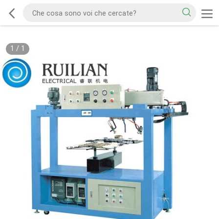
1
/
1