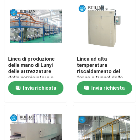
Giro della fabbrica
Controllo di qualità
Contattici
Linea di produzione
Linea ad alta
della mano di Lunyi
temperatura
delle attrezzature
riscaldamento del
Richieda una citazione
della verniciatura a
forno a tunnel della
spruzzo
catena del pallet della
Invia richiesta
Invia richiesta
lana del quarzo del
combustibile
Macchina della saldatura continua di resistenza
Macchina diritta della saldatura continua
Macchina laterale della saldatura continua