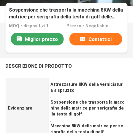
Sospensione che trasporta la macchina 8KW della
matrice per serigrafia della testa di golf delle
attrezzature della verniciatura a spruzzo
MOQ：dispositivi 1
Prezzo：Negotiable
Miglior prezzo
Contattici
DESCRIZIONE DI PRODOTTO
Attrezzature 8KW della verniciatur
a a spruzzo
,
Sospensione che trasporta la macc
Evidenziare:
hina della matrice per serigrafia de
lla testa di golf
,
Macchina 8KW della matrice per se
rigrafia della testa di golf