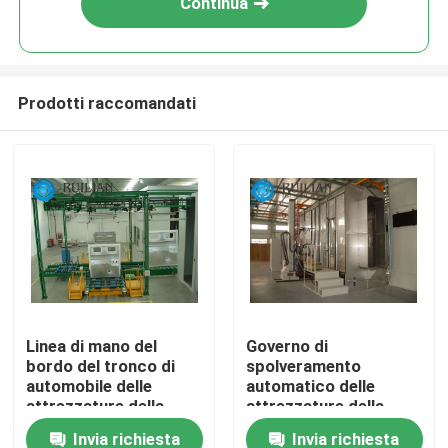
Continua
Prodotti raccomandati
Casa
Linea di mano del
Governo di
bordo del tronco di
spolveramento
Chi siamo
automobile delle
automatico delle
attrezzature della
attrezzature della
verniciatura a spruzzo
verniciatura a spruzzo
Invia richiesta
Invia richiesta
Contatti