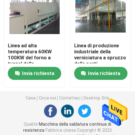
Apparecchio per saldare su ordinazione
Macchina della presa d'aria
Linea ad alta
Linea di produzione
temperatura 60KW
industriale della
Macchina fissa della saldatura a punti
100KW del forno a
verniciatura a spruzzo
tunnel della
delle parti
verniciatura a spruzzo
dell'hardware 120KW
Macchina della saldatura a punti di resistenza
Invia richiesta
Invia richiesta
Saldatore a punti industriale
Casa
Circa noi
Contattaci
Desktop Site
Macchina della saldatura a punti del dado
Qualità
Macchina della saldatura continua di
Laminatoio del piatto
resistenza
Fabbrica cinese.Copyright © 2023