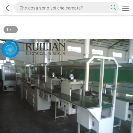
1
/
1