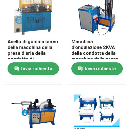
Anello di gomma curvo
Macchina
della macchina della
d'ondulazione 2KVA
presa d'aria della
della condotta della
condotta di
macchina della presa
ventilazione che forma
d'aria
Invia richiesta
Invia richiesta
macchina
Casa
Prodotti
Circa noi