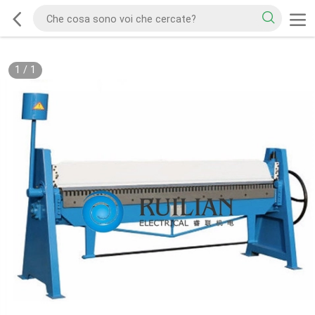
1
/
1