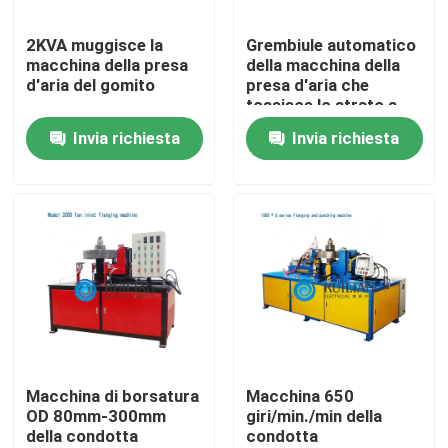
2KVA muggisce la
Grembiule automatico
Giro della fabbrica
macchina della presa
della macchina della
d'aria del gomito
presa d'aria che
tossisce lo strato a
Controllo di qualità
basso tenore di
Invia richiesta
Invia richiesta
carbonio della
macchina
Contattici
Richieda una citazione
Macchina della saldatura continua di resistenza
Macchina diritta della saldatura continua
Macchina di borsatura
Macchina 650
OD 80mm-300mm
giri/min./min della
della condotta
condotta
Macchina laterale della saldatura continua