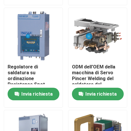
Giro della fabbrica
Controllo di qualità
Contattici
Regolatore di
ODM dell'OEM della
Richieda una citazione
saldatura su
macchina di Servo
ordinazione
Pincer Welding del
Resistance Spot
saldatore del
Welding di CA della
morsetto di RF-TC
Macchina della saldatura continua di resistenza
Invia richiesta
Invia richiesta
saldatrice di RUILIAN
SeriesTongfu
Macchina diritta della saldatura continua
Macchina laterale della saldatura continua