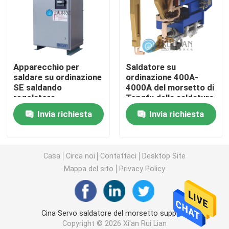
Macchina lunga della saldatura continua
macchina automatica della saldatura continua
Apparecchio per
Saldatore su
saldare su ordinazione
ordinazione 400A-
SE saldando
4000A del morsetto di
attrezzatura della saldatura continua
regolatore
Tongfu della saldatura
a punti di resistenza
Invia richiesta
Invia richiesta
Apparecchio per saldare su ordinazione
Macchina della presa d'aria
Casa
Circa noi
Contattaci
Desktop Site
Mappa del sito
Privacy Policy
Macchina fissa della saldatura a punti
Cina Servo saldatore del morsetto supplier.
Macchina della saldatura a punti di resistenza
Copyright © 2026 Xi'an Rui Lian