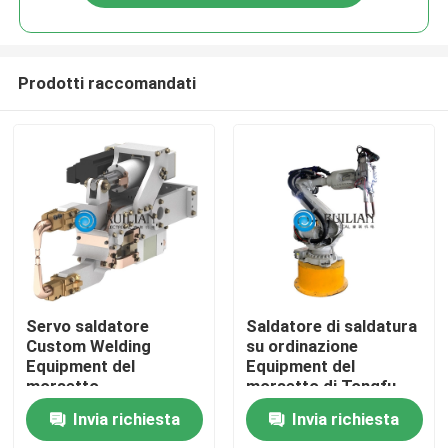
Prodotti raccomandati
Casa
Servo saldatore
Saldatore di saldatura
Custom Welding
su ordinazione
Equipment del
Equipment del
Prodotti
morsetto
morsetto di Tongfu
Invia richiesta
Invia richiesta
Circa noi