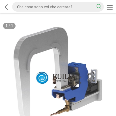
1
/
1