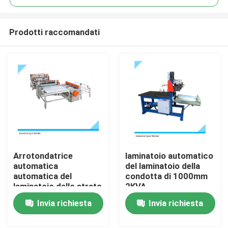
Prodotti raccomandati
Arrotondatrice
laminatoio automatico
Casa
automatica
del laminatoio della
automatica del
condotta di 1000mm
laminatoio dello strato
2KVA
Chi siamo
di acciaio inossidabile
Invia richiesta
Invia richiesta
2KVA
Contatti