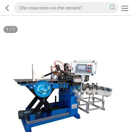
1
/
1