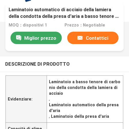
Laminatoio automatico di acciaio della lamiera
della condotta della presa d'aria a basso tenore di
carbonio del laminatoio
MOQ：dispositivi 1
Prezzo：Negotiable
Miglior prezzo
Contattici
DESCRIZIONE DI PRODOTTO
Laminatoio a basso tenore di carbo
nio della condotta della lamiera di
acciaio
Evidenziare:
,
Laminatoio automatico della presa
d'aria
,
Laminatoio della presa d'aria
Capacità di alime