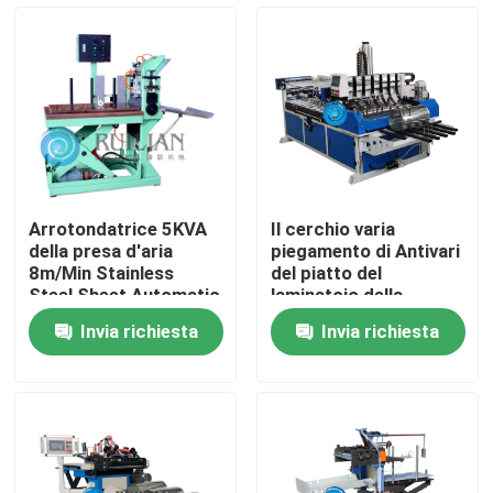
Prodotti
Macchina della saldatura continua di resistenza
Macchina diritta della saldatura continua
Arrotondatrice 5KVA
Il cerchio varia
della presa d'aria
piegamento di Antivari
Macchina laterale della saldatura continua
8m/Min Stainless
del piatto del
Steel Sheet Automatic
laminatoio della
condotta del OD 250-
Invia richiesta
Invia richiesta
1000mm
Macchina lunga della saldatura continua
macchina automatica della saldatura continua
attrezzatura della saldatura continua