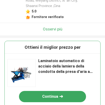
Road, Weiyang District, Xi 'an City,
Shaanxi Province ,Cina
5.0
Fornitore verificato
Osservi più
Ottieni il miglior prezzo per
Laminatoio automatico di
acciaio della lamiera della
condotta della presa d'aria a
basso tenore di carbonio del
laminatoio
Continua