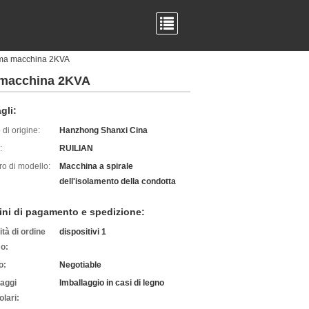
orma macchina 2KVA
a macchina 2KVA
gli:
di origine:
Hanzhong Shanxi Cina
:
RUILIAN
o di modello:
Macchina a spirale
dell'isolamento della condotta
ini di pagamento e spedizione:
tà di ordine
dispositivi 1
o:
o:
Negotiable
laggi
Imballaggio in casi di legno
olari: