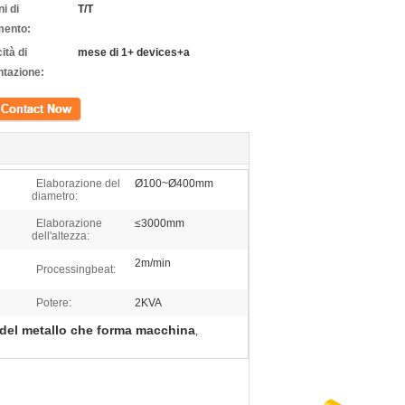
i di
T/T
ento:
ità di
mese di 1+ devices+a
ntazione:
tto
Elaborazione del
Ø100~Ø400mm
diametro:
Elaborazione
≤3000mm
dell'altezza:
2m/min
Processingbeat:
Potere:
2KVA
 del metallo che forma macchina
,