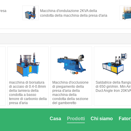
resa
Macchina d'ondulazione 2KVA della
condotta della macchina della presa d'aria
macchina di borsatura
Macchina d'occlusione
Saldatrice della flangi
di acciaio di 0.4-0.8mm
di piegamento della
di 650 giri/min. Min Air
della lamiera della
presa d'aria della
Duct Angle Iron 20KV
condotta a basso
macchina della
tenore di carbonio della
condotta della sezione
presa d'aria
del gamberetto
Casa
Prodotti
Chi siamo
Fator