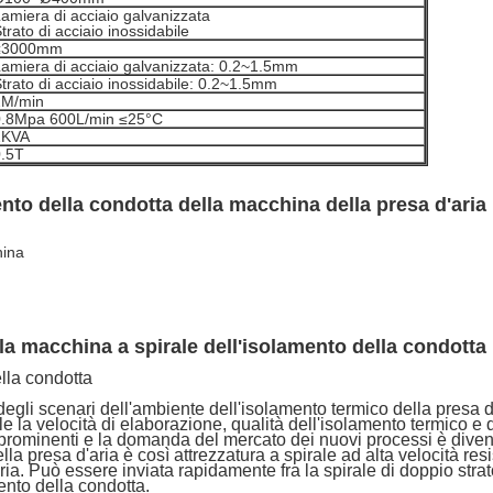
amiera di acciaio galvanizzata
trato di acciaio inossidabile
≤3000mm
amiera di acciaio galvanizzata: 0.2~1.5mm
trato di acciaio inossidabile: 0.2~1.5mm
2M/min
0.8Mpa 600L/min ≤25°C
2KVA
0.5T
nto della condotta della macchina della presa d'aria
hina
la macchina a spirale dell'isolamento della condotta
lla condotta
egli scenari dell'ambiente dell'isolamento termico della presa d
ale la velocità di elaborazione, qualità dell'isolamento termico
 prominenti e la domanda del mercato dei nuovi processi è dive
lla presa d'aria è così attrezzatura a spirale ad alta velocità re
aria. Può essere inviata rapidamente fra la spirale di doppio stra
mento della condotta.