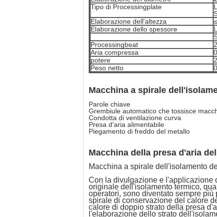
Tipo di Processingplate
L
S
Elaborazione dell'altezza
Elaborazione dello spessore
L
S
Processingbeat
Aria compressa
potere
Peso netto
Macchina a spirale
dell'isolame
Parole chiave
Grembiule automatico che tossisce macc
Condotta di ventilazione curva
Presa d'aria alimentabile
Piegamento di freddo del metallo
Macchina della presa d'aria
del
Macchina a spirale dell'isolamento de
Con la divulgazione e l'applicazione d
originale dell'isolamento termico, qu
operatori, sono diventato sempre più
spirale di conservazione del calore de
calore di doppio strato della presa d'
l'elaborazione dello strato dell'isola