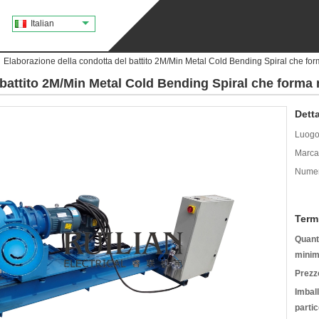
Italian
Elaborazione della condotta del battito 2M/Min Metal Cold Bending Spiral che f
l battito 2M/Min Metal Cold Bending Spiral che form
Detta
Luogo 
Marca
Numer
Term
Quanti
minim
Prezz
Imbal
partic