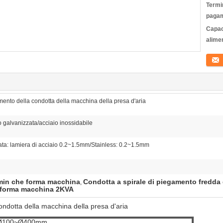
Termin
pagam
Capac
alime
Conta
mento della condotta della macchina della presa d'aria
io galvanizzata/acciaio inossidabile
ata: lamiera di acciaio 0.2~1.5mm/Stainless: 0.2~1.5mm
/min che forma macchina
Condotta a spirale di piegamento fredda
,
e forma macchina 2KVA
ondotta della macchina della presa d'aria
Ø100~Ø400mm