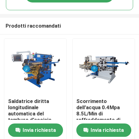
Prodotti raccomandati
Casa
Saldatrice diritta
Scorrimento
longitudinale
dell'acqua 0.4Mpa
automatica del
8.5L/Min di
Chi siamo
tamburo d'acciaio
raffreddamento di
della cucitura dei semi
macchina della
Invia richiesta
Invia richiesta
saldatura longitudinale
Contatti