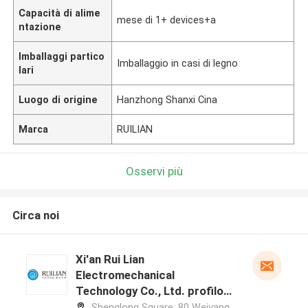
Capacità di alime
mese di 1+ devices+a
ntazione
Imballaggi partico
Imballaggio in casi di legno
lari
Luogo di origine
Hanzhong Shanxi Cina
Marca
RUILIAN
Osservi più
Circa noi
Xi'an Rui Lian
Electromechanical
Technology Co., Ltd. profilo
del produttore
Shenglong Square, 80 Weiyang