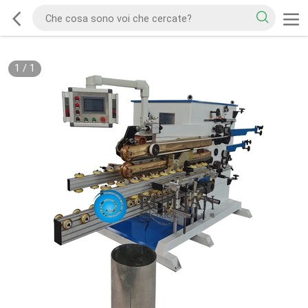
1
/
1