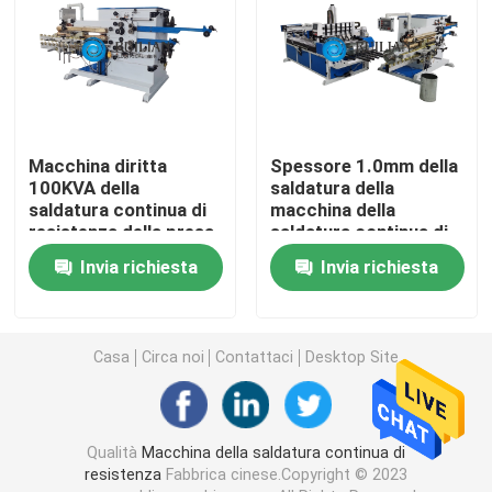
Apparecchio per saldare su ordinazione
Macchina della presa d'aria
Macchina diritta
Spessore 1.0mm della
100KVA della
saldatura della
Macchina fissa della saldatura a punti
saldatura continua di
macchina della
resistenza della presa
saldatura continua di
d'aria
resistenza del tubo di
Macchina della saldatura a punti di resistenza
Invia richiesta
Invia richiesta
ventilazione
Saldatore a punti industriale
Casa
Circa noi
Contattaci
Desktop Site
Macchina della saldatura a punti del dado
Qualità
Macchina della saldatura continua di
Laminatoio del piatto
resistenza
Fabbrica cinese.Copyright © 2023