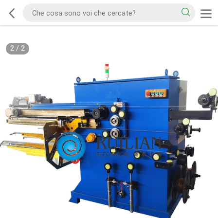
2
/
2