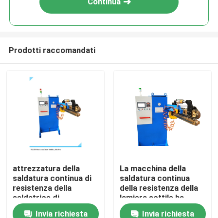
Continua
Prodotti raccomandati
Casa
attrezzatura della
La macchina della
saldatura continua di
saldatura continua
Chi siamo
resistenza della
della resistenza della
saldatrice di
lamiera sottile ha
resistenza di 1000mm
automatizzato il
Invia richiesta
Invia richiesta
Contatti
80KVA
saldatore 80KVA della