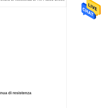
inua
di
resistenza