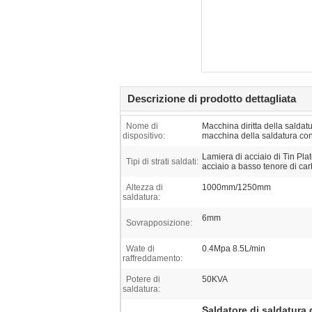
Descrizione di prodotto dettagliata
Nome di
Macchina diritta della saldat
dispositivo:
macchina della saldatura con
Lamiera di acciaio di Tin Pla
Tipi di strati saldati:
acciaio a basso tenore di ca
Altezza di
1000mm/1250mm
saldatura:
6mm
Sovrapposizione:
Wate di
0.4Mpa 8.5L/min
raffreddamento:
Potere di
50KVA
saldatura:
Saldatore di saldatura 