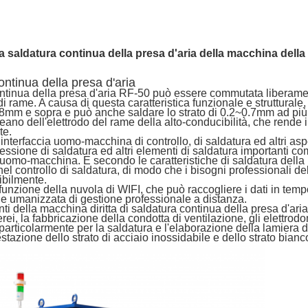
a
saldatura continua
della
presa d'aria della
macchina
della
ontinua della presa d'aria
ontinua della presa d'aria RF-50 può essere commutata liberame
i di rame. A causa di questa caratteristica funzionale e strutturale
 0.8mm e sopra e può anche saldare lo strato di 0.2~0.7mm ad più
reano dell'elettrodo del rame della alto-conducibilità, che rende 
te.
di interfaccia uomo-macchina di controllo, di saldatura ed altri asp
ressione di saldatura ed altri elementi di saldatura importanti co
ia uomo-macchina. E secondo le caratteristiche di saldatura della
nel controllo di saldatura, di modo che i bisogni professionali d
ibilmente.
 funzione della nuvola di WIFI, che può raccogliere i dati in temp
e umanizzata di gestione professionale a distanza.
nti della macchina diritta di saldatura continua della presa d'ari
rei, la fabbricazione della condotta di ventilazione, gli elettrod
, particolarmente per la saldatura e l'elaborazione della lamiera 
estazione dello strato di acciaio inossidabile e dello strato bian