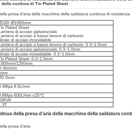
della cucitura di Tin Plated Sheet
della presa d'aria della macchina della saldatura continua di resistenza
Ø100~Ø1000mm
Tin Plated Sheet
Lamiera di acciaio galvanizzata
Lamiera di acciaio a basso tenore di carbonio
Strato di acciaio inossidabile
Lamiera di acciaio a basso tenore di carbonio: 0.3~1.0mm
Lamiera di acciaio galvanizzata: 0.3~1.0mm
Strato di acciaio inossidabile: 0.3~1.0mm
Tin Plated Sheet: 0.3~1.0mm
1000mm/1250mm
3~9m/min
6mm
Ø2.0mm
0.4Mpa 8.5L/min
0.8Mpa 600L/min ≤25°C
50KVA
1.3T
ntinua
della
presa d'aria della
macchina
della
saldatura cont
ella presa d'aria