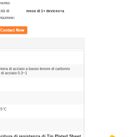
ento:
ità di
mese di 1+ devices+a
ntazione:
tto
miera di acciaio a basso tenore di carbonio
 di acciaio 0.3~1
25°C
citura di resistenza di Tin Plated Sheet
,