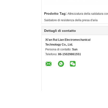
Prodotto Tag:
Attrezzatura della saldatura co
Saldatore di resistenza della presa d'aria
Dettagli di contatto
Xi'an Rui Lian Electromechanical
Technology Co., Ltd.
Persona di contatto:
Sun
Telefono:
86-15029861551
Altri prodotti