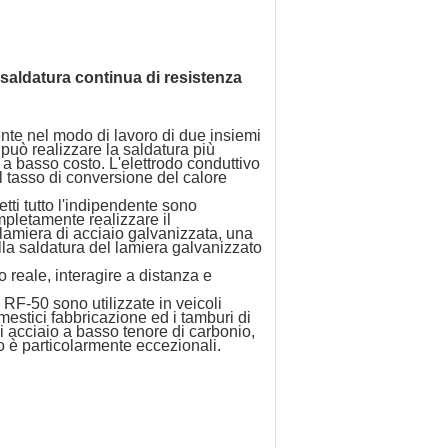
saldatura continua
di
resistenza
nte nel modo di lavoro di due insiemi
, può realizzare la saldatura più
 a basso costo. L'elettrodo conduttivo
il tasso di conversione del calore
etti tutto l'indipendente sono
mpletamente realizzare il
 lamiera di acciaio galvanizzata, una
ella saldatura del lamiera galvanizzato
o reale, interagire a distanza e
a RF-50 sono utilizzate in veicoli
omestici fabbricazione ed i tamburi di
di acciaio a basso tenore di carbonio,
co è particolarmente eccezionali.