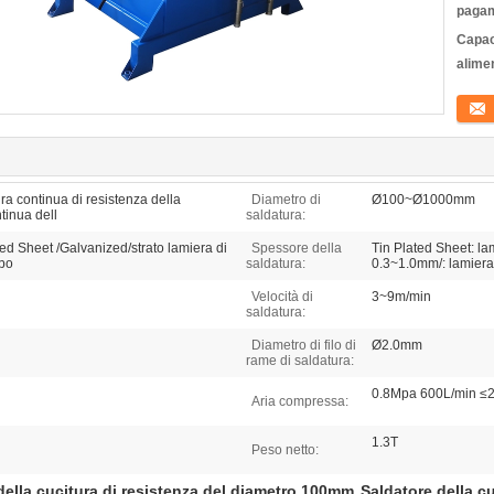
pagam
Capac
alime
Conta
ura continua di resistenza della
Diametro di
Ø100~Ø1000mm
tinua dell
saldatura:
ted Sheet /Galvanized/strato lamiera di
Spessore della
Tin Plated Sheet: la
rbo
saldatura:
0.3~1.0mm/: lamiera
Velocità di
3~9m/min
saldatura:
Diametro di filo di
Ø2.0mm
rame di saldatura:
0.8Mpa 600L/min ≤
Aria compressa:
1.3T
Peso netto:
della cucitura di resistenza del diametro 100mm
Saldatore della cu
,