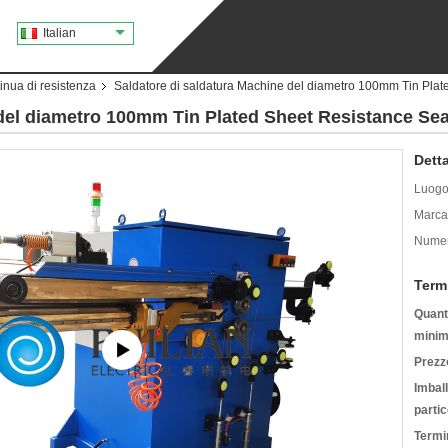
Italian
inua di resistenza
Saldatore di saldatura Machine del diametro 100mm Tin Pla
 del diametro 100mm Tin Plated Sheet Resistance Se
Detta
Luogo 
Marca
Numer
Term
Quanti
minim
Prezz
Imbal
partic
Termin